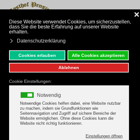
MENÜ
Zum Hauptinhalt springen
zurück zu den Pauschalangeboten
Gerlos Wander -
Aktivpauschale
Pauschalwochen von 30.08.2026 bis
04.10.2026 Wochenpreis pro Erwachsenem €
500,-