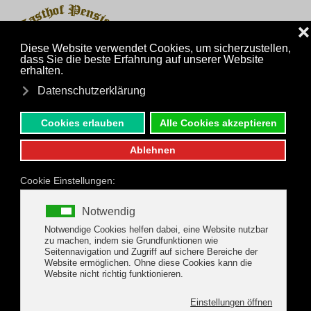
MENÜ
Zum Hauptinhalt springen
zurück zu den Pauschalangeboten
Gerlos Wander -
Aktivpauschale
Pauschalwochen von 30.08.2026 bis
04.10.2026 Wochenpreis pro Erwachsenem €
500,-