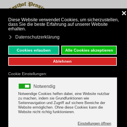
MENÜ
Zum Hauptinhalt springen
Anfrage stellen
Anrufen
Urlaub in der Zillertal
Arena
im Gasthof Pension
RIEDERHOF in Gerlos